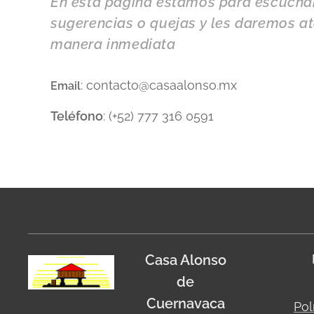
En esta pagina estamos para escuchar
sugerencias o quejas y les daremos a
manera inmediata
: contacto@casaalonso.mx
Email
Teléfono
: (+52) 777 316 0591
Casa Alonso
de
Cuernavaca
Pol