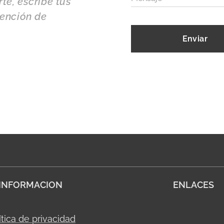
te, escribe tus
tención de
Enviar
INFORMACION
ENLACES
ítica de privacidad