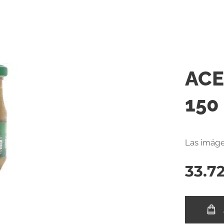
ACE
150
Las imáge
33.7