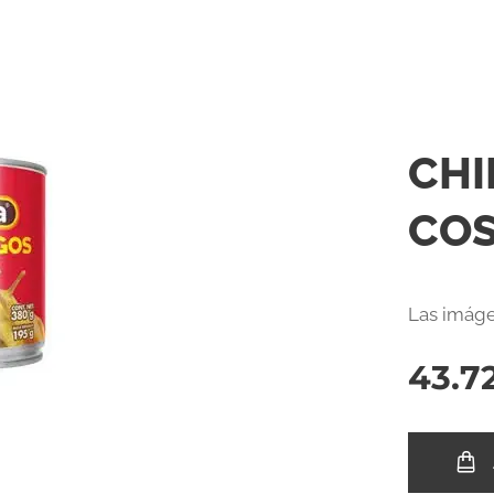
CHI
COS
Las imáge
43.7