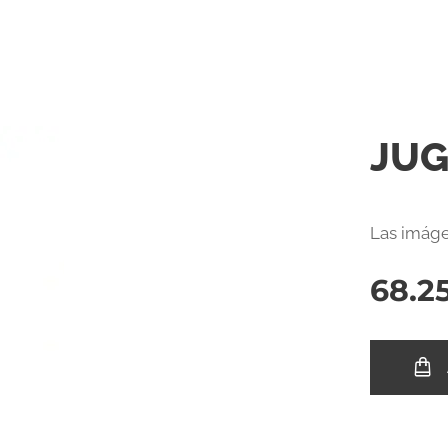
JUG
Las imáge
68.2