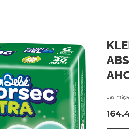
KLE
ABS
AHO
Las imáge
164.