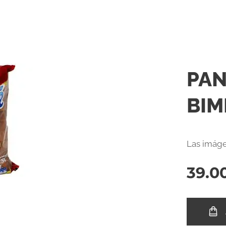
PAN
BIM
Las imáge
39.0