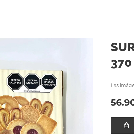
SUR
370
Las imáge
56.9