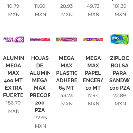
10.79
11.60
28.93
49.73
181.39
MXN
MXN
MXN
MXN
MXN
ALUMINIO
HOJAS
MEGA
MEGA
ZIPLOC
MEGA
DE
MAX
MAX
BOLSA
MAX
ALUMINIO
PLASTICO
PAPEL
PARA
400 MT
MEGA
ADHERENTE
ENCERADO
SANDWI
EXTRA
MAX
65 MT
10 MT
100 PZA
FUERTE
PRECORTADAS
43.73
17.94
72.89
200
186.70
MXN
MXN
MXN
PZA
MXN
132.65
MXN