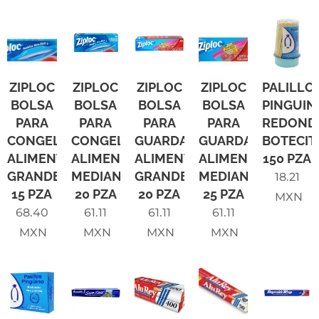
ZIPLOC
ZIPLOC
ZIPLOC
ZIPLOC
PALILLO
BOLSA
BOLSA
BOLSA
BOLSA
PINGUIN
PARA
PARA
PARA
PARA
REDOND
CONGELAR
CONGELAR
GUARDAR
GUARDAR
BOTECIT
ALIMENTOS
ALIMENTOS
ALIMENTOS
ALIMENTOS
150 PZA
GRANDE
MEDIANA
GRANDE
MEDIANA
18.21
15 PZA
20 PZA
20 PZA
25 PZA
MXN
68.40
61.11
61.11
61.11
MXN
MXN
MXN
MXN