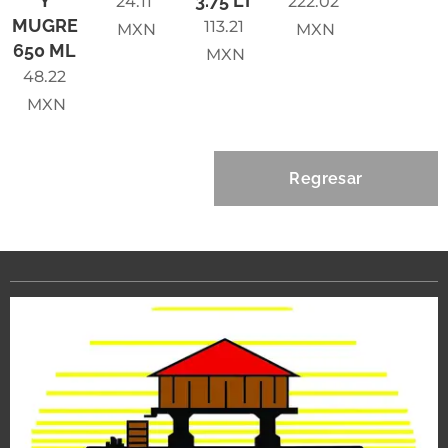
Y
3.75 LT
24.11
222.02
MUGRE
113.21
MXN
MXN
650 ML
MXN
48.22
MXN
Regresar