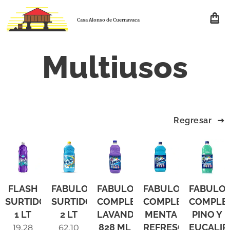
Casa Alonso de Cuernavaca
Multiusos
Regresar
FLASH
FABULOSO
FABULOSO
FABULOSO
FABULO
SURTIDO
SURTIDO
COMPLETE
COMPLETE
COMPLE
1 LT
2 LT
LAVANDA
MENTA
PINO Y
828 ML
REFRESCANTE
EUCALIP
19.28
62.10