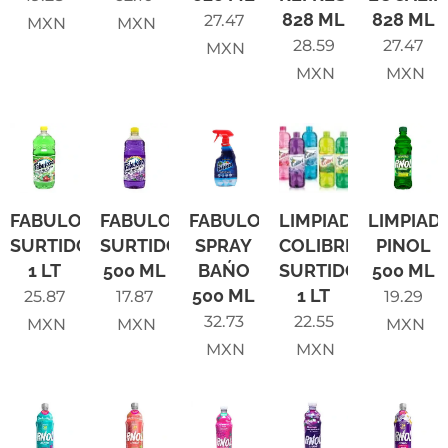
828 ML
828 ML
27.47
MXN
MXN
28.59
27.47
MXN
MXN
MXN
FABULOSO
FABULOSO
FABULOSO
LIMPIADOR
LIMPIAD
SURTIDO
SURTIDO
SPRAY
COLIBRI
PINOL
1 LT
500 ML
BAŃO
SURTIDO
500 ML
500 ML
1 LT
25.87
17.87
19.29
32.73
22.55
MXN
MXN
MXN
MXN
MXN