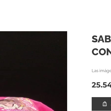
SAB
CON
Las imáge
25.5