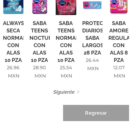
ALWAYS
SABA
SABA
PROTECTORES
SABA
SECA
TEENS
TEENS
DIARIOS
AMORE
NORMAL
NOCTURNA
NORMAL
SABA
REGULA
CON
CON
CON
LARGOS
CON
ALAS
ALAS
ALAS
28 PZA
ALAS 8
10 PZA
10 PZA
10 PZA
PZA
26.44
26.96
28.90
25.54
12.07
MXN
MXN
MXN
MXN
MXN
Siguiente
Regresar