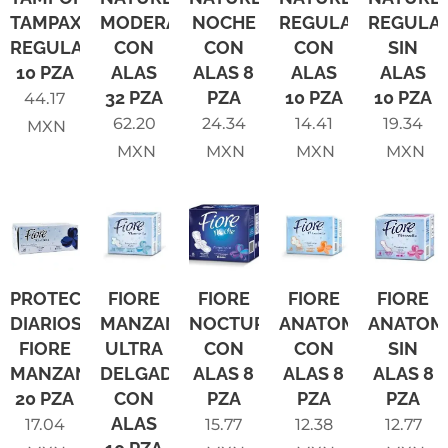
TAMPAX
MODERADO
NOCHE
REGULAR
REGULA
REGULAR
CON
CON
CON
SIN
10 PZA
ALAS
ALAS 8
ALAS
ALAS
32 PZA
PZA
10 PZA
10 PZA
44.17
62.20
24.34
14.41
19.34
MXN
MXN
MXN
MXN
MXN
PROTECTORES
FIORE
FIORE
FIORE
FIORE
DIARIOS
MANZANILLA
NOCTURNA
ANATOMICA
ANATOM
FIORE
ULTRA
CON
CON
SIN
MANZANILLA
DELGADA
ALAS 8
ALAS 8
ALAS 8
20 PZA
CON
PZA
PZA
PZA
ALAS
17.04
15.77
12.38
12.77