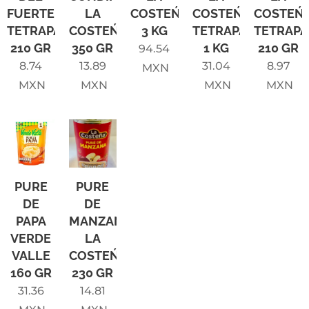
FUERTE
LA
COSTEŃA
COSTEŃA
COSTEŃ
TETRAPACK
COSTEŃA
3 KG
TETRAPACK
TETRAP
210 GR
350 GR
1 KG
210 GR
94.54
8.74
13.89
31.04
8.97
MXN
MXN
MXN
MXN
MXN
PURE
PURE
DE
DE
PAPA
MANZANA
VERDE
LA
VALLE
COSTEŃA
160 GR
230 GR
31.36
14.81