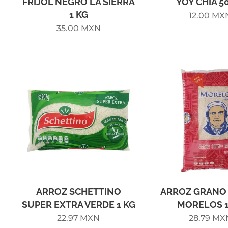
FRIJOL NEGRO LA SIERRA
YOY CHIA 5
1 KG
12.00
MX
35.00
MXN
ARROZ SCHETTINO
ARROZ GRANO
SUPER EXTRA VERDE 1 KG
MORELOS 1
22.97
MXN
28.79
MX