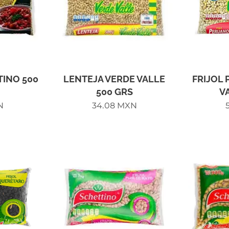
TINO 500
LENTEJA VERDE VALLE
FRIJOL
500 GRS
V
N
34.08
MXN