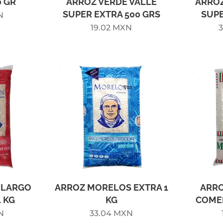
0 GR
ARROZ VERDE VALLE
ARROZ
SUPER EXTRA 500 GRS
SUPE
N
19.02
MXN
 LARGO
ARROZ MORELOS EXTRA 1
ARR
 KG
KG
COMER
N
33.04
MXN