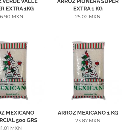
 VERDE VALLE
ARROZ PIONERA SUPER
R EXTRA 1KG
EXTRA 1 KG
36.90
MXN
25.02
MXN
OZ MEXICANO
ARROZ MEXICANO 1 KG
CIAL 500 GRS
23.87
MXN
11.01
MXN