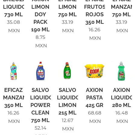
LIQUIDO
LIMON
LIMON
FRUTOS
MANZAN
730 ML
DOY
750 ML
ROJOS
750 ML
PACK
350 ML
35.08
33.19
33.19
190 ML
16.26
MXN
MXN
MXN
8.75
MXN
MXN
EFICAZ
SALVO
SALVO
AXION
AXION
MANZANA
LIQUIDO
LIQUIDO
PASTA
LIQUIDO
350 ML
POWER
LIMON
425 GR
280 ML
CLEAN
215 ML
16.26
68.68
16.48
750 ML
12.67
MXN
MXN
MXN
52.14
MXN