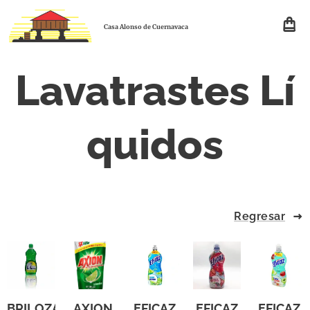
Casa Alonso de Cuernavaca
Lavatrastes
Lí
quidos
Regresar
BRILOZA
AXION
EFICAZ
EFICAZ
EFICAZ