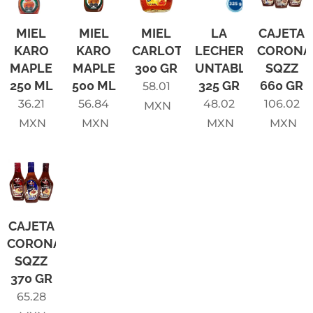
MIEL
MIEL
MIEL
LA
CAJETA
KARO
KARO
CARLOTA
LECHERA
CORONA
MAPLE
MAPLE
300 GR
UNTABLE
SQZZ
250 ML
500 ML
325 GR
660 GR
58.01
36.21
56.84
48.02
106.02
MXN
MXN
MXN
MXN
MXN
CAJETA
CORONADO
SQZZ
370 GR
65.28