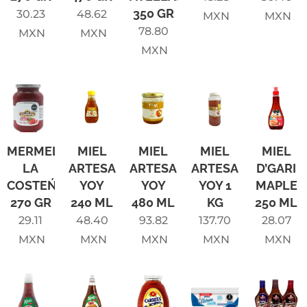
350 GR
30.23
48.62
MXN
MXN
78.80
MXN
MXN
MXN
MERMELADA
MIEL
MIEL
MIEL
MIEL
LA
ARTESANAL
ARTESANAL
ARTESANAL
D’GARI
COSTEŃA
YOY
YOY
YOY 1
MAPLE
270 GR
240 ML
480 ML
KG
250 ML
29.11
48.40
93.82
137.70
28.07
MXN
MXN
MXN
MXN
MXN