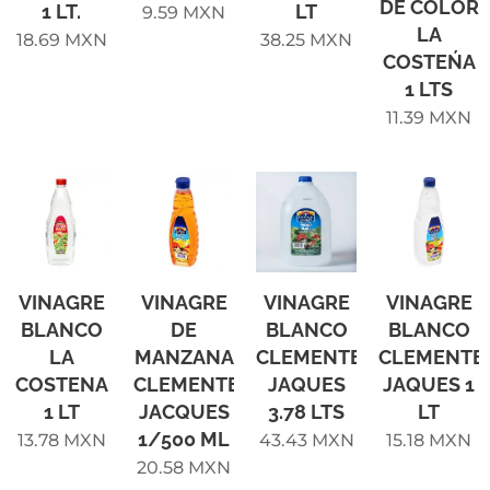
DE COLOR
1 LT.
LT
9.59
MXN
LA
18.69
MXN
38.25
MXN
COSTEŃA
1 LTS
11.39
MXN
VINAGRE
VINAGRE
VINAGRE
VINAGRE
BLANCO
DE
BLANCO
BLANCO
LA
MANZANA
CLEMENTE
CLEMENTE
COSTENA
CLEMENTE
JAQUES
JAQUES 1
1 LT
JACQUES
3.78 LTS
LT
1/500 ML
13.78
MXN
43.43
MXN
15.18
MXN
20.58
MXN