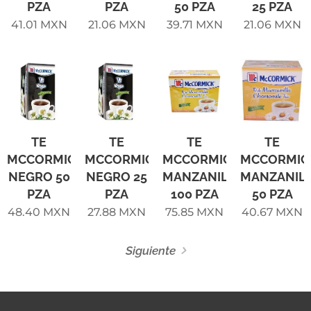
PZA
PZA
50 PZA
25 PZA
41.01
MXN
21.06
MXN
39.71
MXN
21.06
MXN
TE
TE
TE
TE
MCCORMICK
MCCORMICK
MCCORMICK
MCCORMIC
NEGRO 50
NEGRO 25
MANZANILLA
MANZANIL
PZA
PZA
100 PZA
50 PZA
48.40
MXN
27.88
MXN
75.85
MXN
40.67
MXN
Siguiente