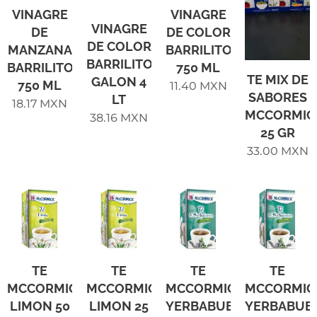
VINAGRE
VINAGRE
VINAGRE
DE
DE COLOR
DE COLOR
MANZANA
BARRILITO
BARRILITO
BARRILITO
750 ML
TE MIX DE
GALON 4
750 ML
11.40
MXN
SABORES
LT
18.17
MXN
MCCORMIC
38.16
MXN
25 GR
33.00
MXN
TE
TE
TE
TE
MCCORMICK
MCCORMICK
MCCORMICK
MCCORMIC
LIMON 50
LIMON 25
YERBABUENA
YERBABUE